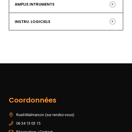
iZotope RX Post Production & Music Suite,
AMPLIS INTRUMENTS
Synthétiseur analogique Korg Prologue 8
DMG, Hofa DDP…
Guitare électrique Fender Jazz Master
American Ultra (US), Squier Stratocaster
INSTRU. LOGICIELS
(Japon) avec micros EMG
Batterie Yamaha Stage Custom (coated ou
pinstripe clear) – Double pédale Tama
IC600
Caisses claires Ludwig Black Beauty,
Yamaha Stage Custom
Basse Sting Ray Sterling by Music Man
Coordonnées
Rueil-Malmaison (sur rendez-vous)
06 34 13 03 15
Réservation / Contact